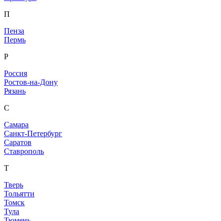
П
Пенза
Пермь
Р
Россия
Ростов-на-Дону
Рязань
С
Самара
Санкт-Петербург
Саратов
Ставрополь
Т
Тверь
Тольятти
Томск
Тула
Тюмень